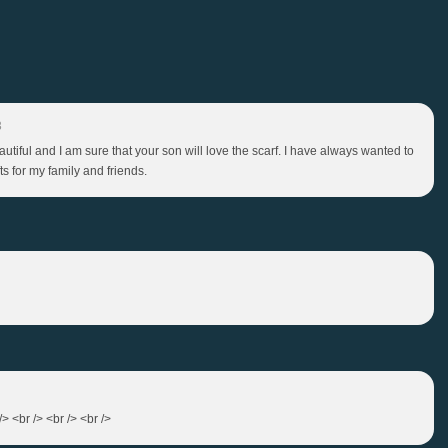
3
utiful and I am sure that your son will love the scarf. I have always wanted to
ts for my family and friends.
 <br /> <br /> <br />