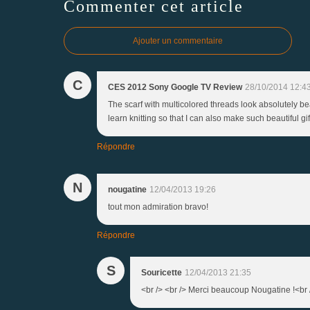
Commenter cet article
Ajouter un commentaire
C
CES 2012 Sony Google TV Review
28/10/2014 12:4
The scarf with multicolored threads look absolutely bea
learn knitting so that I can also make such beautiful gif
Répondre
N
nougatine
12/04/2013 19:26
tout mon admiration bravo!
Répondre
S
Souricette
12/04/2013 21:35
<br /> <br /> Merci beaucoup Nougatine !<br />