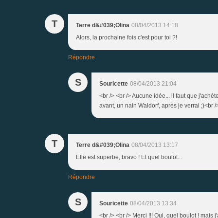
T
Terre d&#039;Olina
08/04/2013 14:18
Alors, la prochaine fois c'est pour toi ?!
Répondre
S
Souricette
08/04/2013 21:04
<br /> <br /> Aucune idée... il faut que j'achèt
avant, un nain Waldorf, après je verrai ;)<br />
T
Terre d&#039;Olina
08/04/2013 13:17
Elle est superbe, bravo ! Et quel boulot...
Répondre
S
Souricette
08/04/2013 13:34
<br /> <br /> Merci !!! Oui, quel boulot ! mais j'